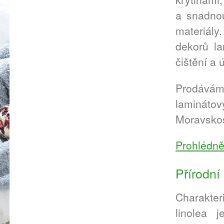
a snadnou
materiál
dekorů la
čištění a 
Prodáváme
laminátov
Moravskos
Prohlédně
Přírodní
Charakter
linolea j