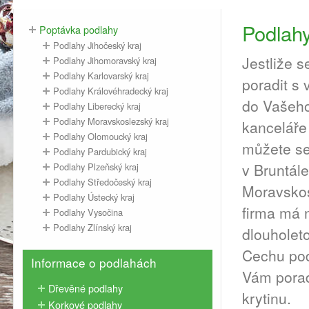
Podlahy
Poptávka podlahy
Podlahy Jihočeský kraj
Jestliže 
Podlahy Jihomoravský kraj
Podlahy Karlovarský kraj
poradit s
Podlahy Královéhradecký kraj
do Vašeho
Podlahy Liberecký kraj
Podlahy Moravskoslezský kraj
kanceláře 
Podlahy Olomoucký kraj
můžete se
Podlahy Pardubický kraj
v Bruntál
Podlahy Plzeňský kraj
Podlahy Středočeský kraj
Moravskos
Podlahy Ústecký kraj
firma má 
Podlahy Vysočina
Podlahy Zlínský kraj
dlouholeto
Cechu pod
Informace o podlahách
Vám porad
Dřevěné podlahy
krytinu.
Korkové podlahy