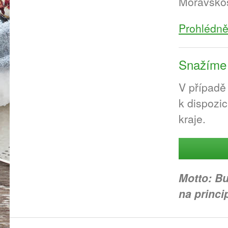
Moravskos
Prohlédně
Snažíme 
V případě
k dispozic
kraje.
Motto: B
na princi