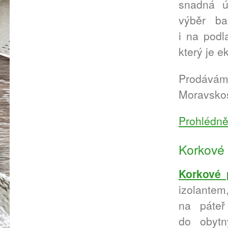
snadná ú
výběr ba
i na podl
který je e
Prodáváme
Moravskos
Prohlédnět
Korkové
Korkové 
izolantem
na páteř
do obytn