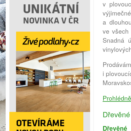
v plovou
výjimečné
a dlouhou
ve všech 
Snadná ú
vinylovýc
Prodáváme
i plovouc
Moravskos
Prohlédně
Dřevěné 
Dřevěné