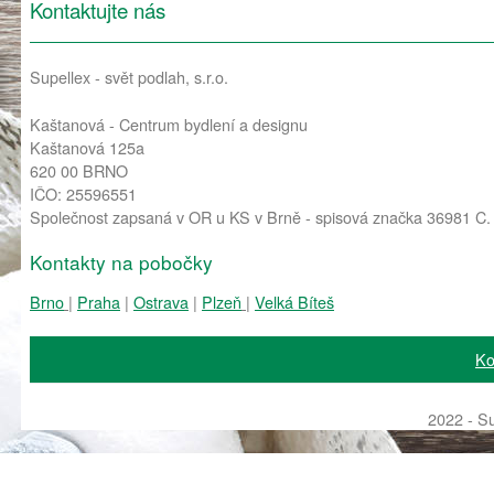
Kontaktujte nás
Supellex - svět podlah, s.r.o.
Kaštanová - Centrum bydlení a designu
Kaštanová 125a
620 00 BRNO
IČO: 25596551
Společnost zapsaná v OR u KS v Brně - spisová značka 36981 C.
Kontakty na pobočky
Brno
|
Praha
|
Ostrava
|
Plzeň
|
Velká Bíteš
Ko
2022 - Su