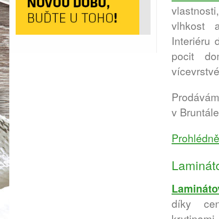
vlastnos
vlhkost 
Interiéru 
pocit d
vícevrstvé
Prodáváme
v Bruntál
Prohlédně
Laminát
Lamináto
díky ce
krytina