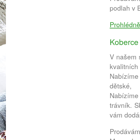
podlah v 
Prohlédně
Koberce
V našem s
kvalitní
Nabízím
dětské, 
Nabízíme 
trávník. 
vám dodá
Prodáváme