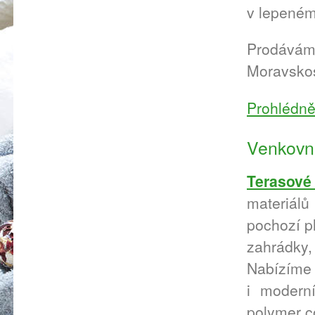
v lepeném
Prodáváme
Moravskos
Prohlédně
Venkovní
Terasové
materiálů
pochozí pl
zahrádky,
Nabízíme
i modern
polymer c