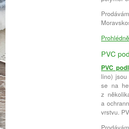
Prodáváme
Moravskos
Prohlédně
PVC pod
PVC pod
lino) jsou
se na het
z několik
a ochrann
vrstvu. P
Prodáváme