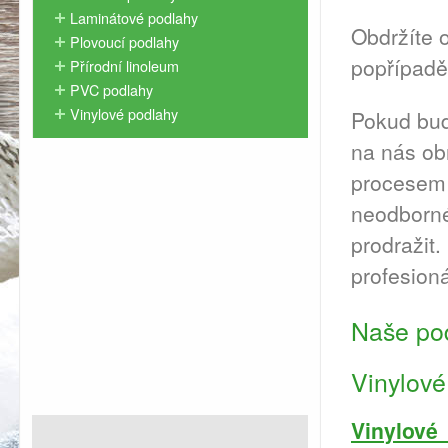
Laminátové podlahy
Obdržíte 
Plovoucí podlahy
popřípadě
Přírodní linoleum
PVC podlahy
Vinylové podlahy
Pokud bud
na nás obr
procesem 
neodborn
prodražit.
profesion
Naše pod
Vinylové
Vinylov